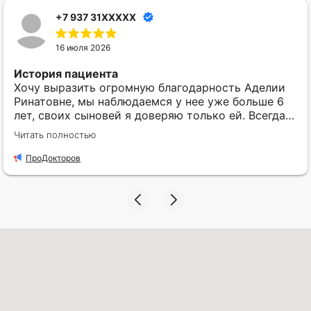
+7 937 31XXXXX
16 июля 2026
История пациента
Хочу выразить огромную благодарность Аделии
Ринатовне, мы наблюдаемся у нее уже больше 6
лет, своих сыновей я доверяю только ей. Всегда
очень качественный прием, никакой спешки,
Читать полностью
доскональный осмотр ребенка, все подробно
объяснит, а самое ценное для меня, я знаю, если
ПроДокторов
Аделия Ринатовна нам прописала лечение, там не
будет ни одного лишнего препарата. Спасибо вам
огромное за ваш профессионализм и поддержку!
Понравилось
Постоянно повышает свою квалификацию, очень
любит деток.